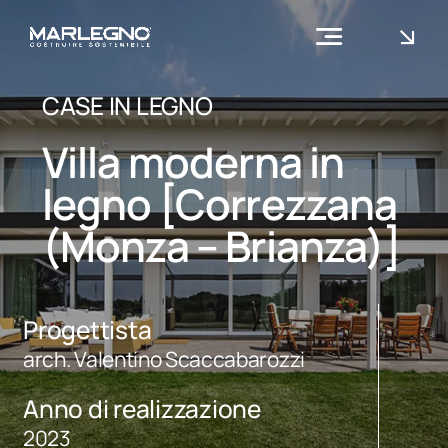
Skip
to
Toggle
content
Navigation
Azienda
CASE IN LEGNO
Cosa facciamo
Villa moderna in
Contatti
legno [Correzzana
(Monza – Brianza)]
Progettista
arch. Valentino Scaccabarozzi
Anno di realizzazione
2023