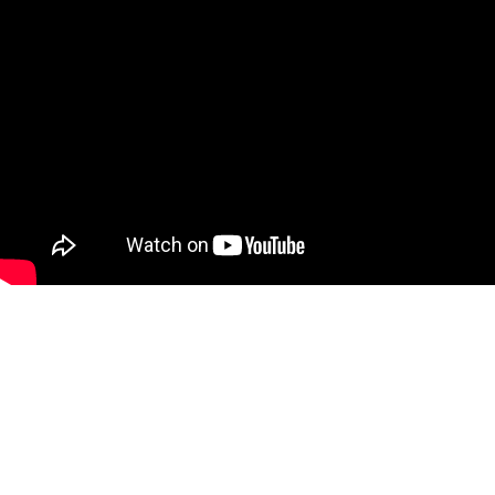
Dalla ricerca e innovazione di Marlegno verso
nuove tecnologie costruttive per tutelare,
migliorare e mettere in sicurezza il patrimonio
edilizio esistente, nasce il nuovo sistema
brevettato di
“Rinforzo Antisismico di un
edificio e rispettivo edificio”
.