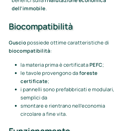
benefici sulla
rivalutazione economica
dell’immobile
.
Biocompatibilità
Guscio
possiede ottime caratteristiche di
biocompatibilità
:
la materia prima è certificata
PEFC
;
le tavole provengono da
foreste
certificate
;
i pannelli sono prefabbricati e modulari,
semplici da
smontare e rientrano nell’economia
circolare a fine vita.