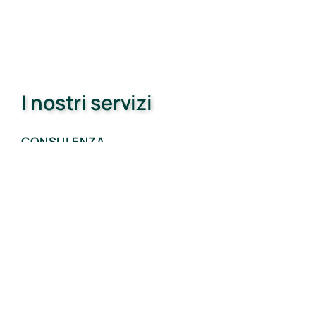
I nostri servizi
CONSULENZA
Marlegno segue in prima persona tutto il
processo produttivo, a partire dai primi
colloqui con progettisti e clienti per
comprendere le esigenze specifiche.
PROGETTAZIONE
Lo staff ingegneristico interno segue ogni
singolo processo: dall’analisi dello stato di
fatto, alla progettazione fino alla direzione