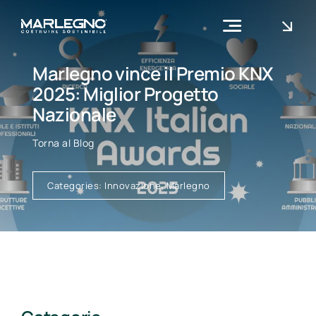
Skip
to
Toggle
content
Navigation
Azienda
Marlegno vince il Premio KNX
2025: Miglior Progetto
Cosa facciamo
Nazionale
Contatti
Torna al Blog
Categories:
Innovazione
,
Marlegno