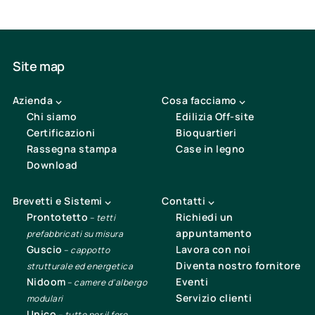
Site map
Azienda ⌵
Cosa facciamo ⌵
Chi siamo
Edilizia Off-site
Certificazioni
Bioquartieri
Rassegna stampa
Case in legno
Download
Brevetti e Sistemi ⌵
Contatti ⌵
Prontotetto
Richiedi un
–
tetti
appuntamento
prefabbricati su misura
Guscio
Lavora con noi
–
cappotto
Diventa nostro fornitore
strutturale ed energetica
Nidoom
Eventi
–
camere d’albergo
Servizio clienti
modulari
Unico
–
tutto per il foro