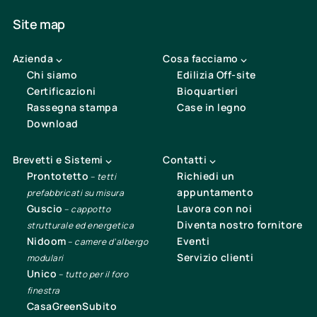
Site map
Azienda ⌵
Cosa facciamo ⌵
Chi siamo
Edilizia Off-site
Certificazioni
Bioquartieri
Rassegna stampa
Case in legno
Download
Brevetti e Sistemi ⌵
Contatti ⌵
Prontotetto
Richiedi un
–
tetti
appuntamento
prefabbricati su misura
Guscio
Lavora con noi
–
cappotto
Diventa nostro fornitore
strutturale ed energetica
Nidoom
Eventi
–
camere d’albergo
Servizio clienti
modulari
Unico
–
tutto per il foro
finestra
CasaGreenSubito