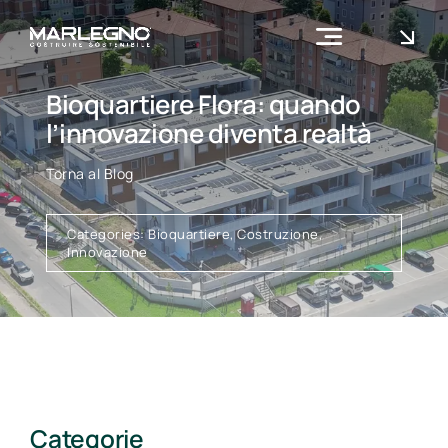
Skip
to
Toggle
content
Navigation
Azienda
Bioquartiere Flora: quando
l’innovazione diventa realtà
Cosa facciamo
Torna al Blog
Contatti
Categories:
Bioquartiere
,
Costruzione
,
Innovazione
Categorie