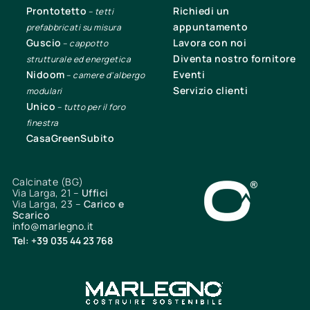
Prontotetto
Richiedi un
–
tetti
appuntamento
prefabbricati su misura
Guscio
Lavora con noi
–
cappotto
Diventa nostro fornitore
strutturale ed energetica
Nidoom
Eventi
–
camere d’albergo
Servizio clienti
modulari
Unico
–
tutto per il foro
finestra
CasaGreenSubito
Calcinate (BG)
Via Larga, 21 –
Uffici
Via Larga, 23 –
Carico e
Scarico
info@marlegno.it
Tel: +39 035 44 23 768