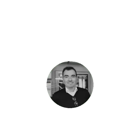
Bassano Tironi –
Tironi Studio d’architettura
Progettista
“Per ogni finestra, l’architetto deve immaginare una
persona affacciata. Per ogni porta una persona che
l’attraversa.” (
Giò Ponti
)
Simone Tironi –
Tironi Studio d’architettura
Progettista