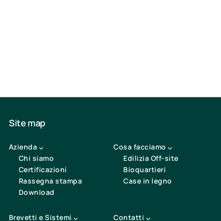
“La maniera di fare uno spazio implica già che vi penetri
la luce.”
(Louis Kahn)
Site map
Azienda ⌵
Cosa facciamo ⌵
Chi siamo
Edilizia Off-site
Certificazioni
Bioquartieri
Rassegna stampa
Case in legno
Download
Brevetti e Sistemi ⌵
Contatti ⌵