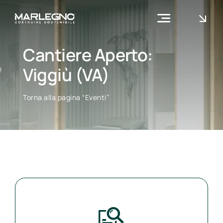
Skip
to
Toggle
content
Navigation
Azienda
Cantiere Aperto:
Cosa facciamo
Viggiù (VA)
Contatti
Torna alla pagina “Eventi”