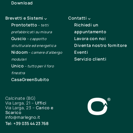
Download
Brevetti e Sistemi ⌵
Contatti ⌵
Prontotetto
Richiedi un
–
tetti
appuntamento
prefabbricati su misura
Guscio
Lavora con noi
–
cappotto
Diventa nostro fornitore
strutturale ed energetica
Nidoom
Eventi
–
camere d’albergo
Servizio clienti
modulari
Unico
–
tutto per il foro
finestra
CasaGreenSubito
Calcinate (BG)
Via Larga, 21 –
Uffici
Via Larga, 23 –
Carico e
Scarico
info@marlegno.it
Tel: +39 035 44 23 768