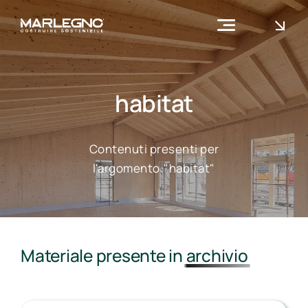
Skip
to
Toggle
content
Navigation
Azienda
Cosa facciamo
habitat
Contatti
Contenuti presenti per
l'argomento:"habitat"
8
Materiale presente in
archivio
Ott