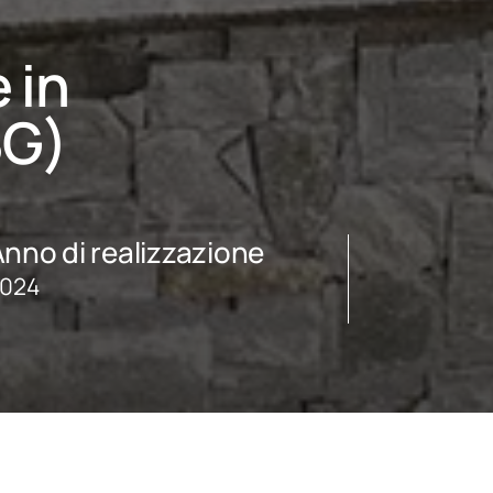
e in
BG)
nno di realizzazione
024
Scopri q